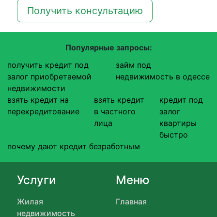
Получить консультацию
Популярные запросы:
получить кредит под
займ под
залог приобретаемой
недвижимость в одессе
недвижимости
взять кредит на
взять кредит
кредит под
перекредитование
в частного
залог
лица
квартиры
быстро
почему дают кредит безработным
Услуги
Меню
Жилая
Главная
недвижимость