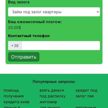
Вид залога
Ваш ежемесячный платеж:
20.00
$
Контактный телефон
+38
Отправить
Популярные запросы:
помощь
взять деньги
кредит под
получения
под расписку
залог пая
кредита киев
житомир
деньги в
где можно
ипотечные