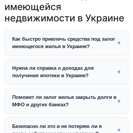
имеющейся
недвижимости в Украине
Как быстро привлечь средства под залог
имеющегося жилья в Украине?
В PKCredit ипотека под залог имеющегося
Нужна ли справка о доходах для
жилья в Украине оформляется за 1 день. Мы
получения ипотеки в Украине?
ценим скорость: решение принимается за 15
минут, а наличные выдаются сразу после
Нет, мы выдаем средства в Украине без справок
подписания договора ипотеки у нотариуса, без
Поможет ли залог жилья закрыть долги в
о доходах и поручителей. Для привлечения
лишней бумажной волокиты.
МФО и других банках?
дополнительных средств достаточно наличия
права собственности на объект. Это идеальный
Да, рефинансирование кредитов МФО под залог
вариант для тех, кто работает неофициально
Безопасно ли это и не потеряю ли я
квартиры в Украине — это профильная услуга.
или имеет сложную кредитную историю.