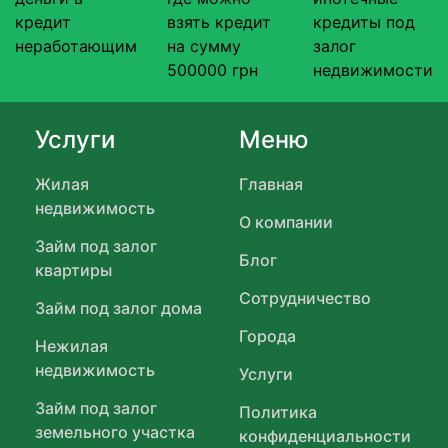
кредит
взять кредит
кредиты под
неработающим
на сумму
залог
500000 грн
недвижимости
Услуги
Меню
Жилая
Главная
недвижимость
О компании
Займ под залог
Блог
квартиры
Сотрудничество
Займ под залог дома
Города
Нежилая
недвижимость
Услуги
Займ под залог
Политика
земельного участка
конфиденциальности