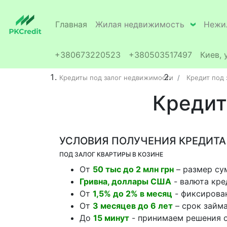
Главная
Жилая недвижимость
Нежи
+380673220523
+380503517497
Киев, 
Кредиты под залог недвижимости
Кредит под
Кредит
УСЛОВИЯ ПОЛУЧЕНИЯ КРЕДИТА
ПОД ЗАЛОГ КВАРТИРЫ В КОЗИНЕ
От
50 тыс до 2 млн грн
– размер су
Гривна, доллары США
- валюта кре
От
1,5% до 2% в месяц
- фиксирован
От
3 месяцев до 6 лет
– срок займ
До
15 минут
- принимаем решения о