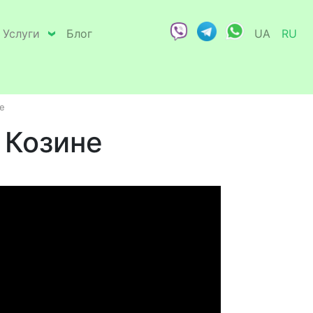
Услуги
Блог
UA
RU
е
 Козине