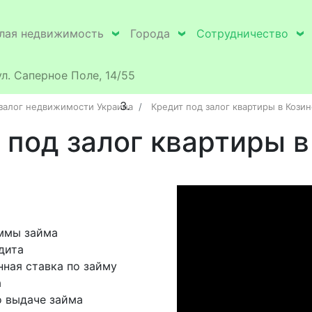
лая недвижимость
Города
Сотрудничество
ул. Саперное Поле, 14/55
 залог недвижимости Украина
Кредит под залог квартиры в Козин
 под залог квартиры в
ммы займа
дита
ная ставка по займу
а
 выдаче займа