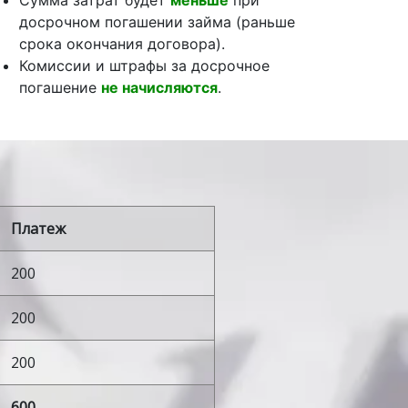
Сумма затрат будет
меньше
при
досрочном погашении займа (раньше
срока окончания договора).
Комиссии и штрафы за досрочное
погашение
не начисляются
.
Платеж
200
200
200
600