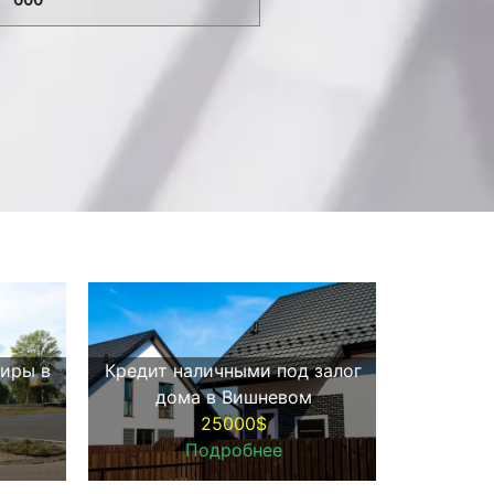
тиры в
Кредит наличными под залог
Срочны
дома в Вишневом
ква
25000$
Подробнее