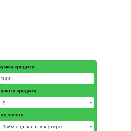
Сумма кредита
Валюта кредита
ид залога