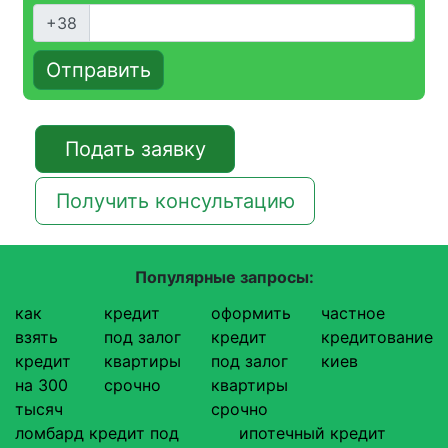
+38
Отправить
Подать заявку
Получить консультацию
Популярные запросы:
как
кредит
оформить
частное
взять
под залог
кредит
кредитование
кредит
квартиры
под залог
киев
на 300
срочно
квартиры
тысяч
срочно
ломбард кредит под
ипотечный кредит