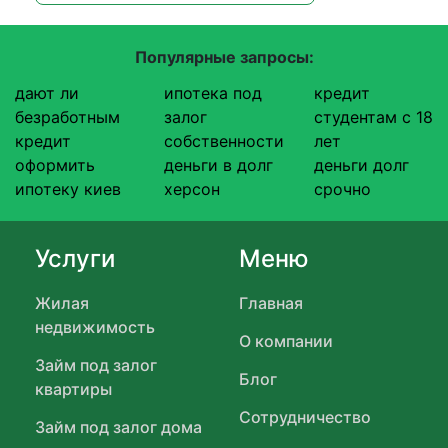
Популярные запросы:
дают ли
ипотека под
кредит
безработным
залог
студентам с 18
кредит
собственности
лет
оформить
деньги в долг
деньги долг
ипотеку киев
херсон
срочно
Услуги
Меню
Жилая
Главная
недвижимость
О компании
Займ под залог
Блог
квартиры
Сотрудничество
Займ под залог дома