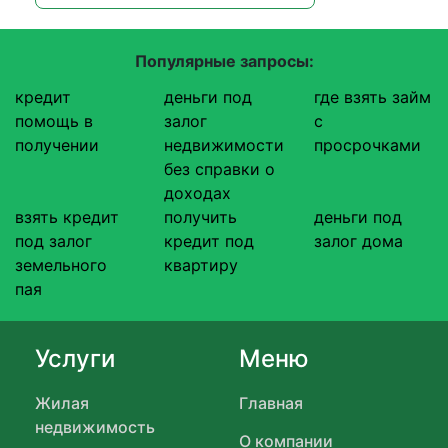
Популярные запросы:
кредит
деньги под
где взять займ
помощь в
залог
с
получении
недвижимости
просрочками
без справки о
доходах
взять кредит
получить
деньги под
под залог
кредит под
залог дома
земельного
квартиру
пая
Услуги
Меню
Жилая
Главная
недвижимость
О компании