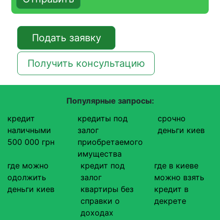
Подать заявку
Получить консультацию
Популярные запросы:
кредит
кредиты под
срочно
наличными
залог
деньги киев
500 000 грн
приобретаемого
имущества
где можно
кредит под
где в киеве
одолжить
залог
можно взять
деньги киев
квартиры без
кредит в
справки о
декрете
доходах