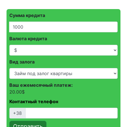
Сумма кредита
Валюта кредита
Вид залога
Ваш ежемесячный платеж:
20.00
$
Контактный телефон
+38
Отправить