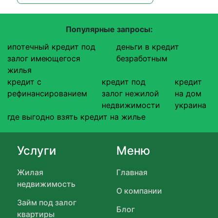
Популярные запросы:
ипотечный кредит под
деньги в кредит
залог имеющегося
безработным
жилья
кредит с
кредит под
кредит
рефинансированием
залог нежилой
на дом
недвижимости
украина
где выгодно взять кредит на жилье
Услуги
Меню
Жилая
Главная
недвижимость
О компании
Займ под залог
Блог
квартиры