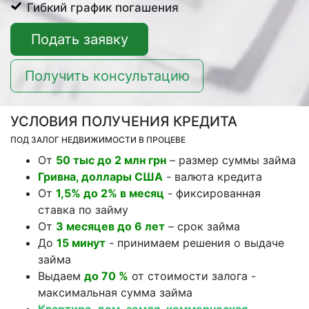
Гибкий график погашения
Подать заявку
Получить консультацию
УСЛОВИЯ ПОЛУЧЕНИЯ КРЕДИТА
ПОД ЗАЛОГ НЕДВИЖИМОСТИ В ПРОЦЕВЕ
От
50 тыс до 2 млн грн
– размер суммы займа
Гривна, доллары США
- валюта кредита
От
1,5% до 2% в месяц
- фиксированная
ставка по займу
От
3 месяцев до 6 лет
– срок займа
До
15 минут
- принимаем решения о выдаче
займа
Выдаем
до 70 %
от стоимости залога -
максимальная сумма займа
Квартира
,
дом
,
земля
,
коммерческая