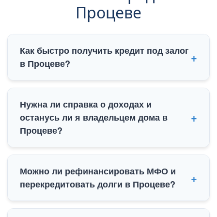
Процеве
Как быстро получить кредит под залог
в Процеве?
В PKCredit жители Процева получают
Нужна ли справка о доходах и
предварительное решение за 15 минут. Выдача
останусь ли я владельцем дома в
наличных под залог недвижимости в Процеве
Процеве?
(Бориспольский район) занимает от 2 до 4 часов,
включая нотариальное оформление договора
прямо в день вашего обращения.
Мы выдаем деньги под залог дома в Процеве
Можно ли рефинансировать МФО и
без официальных справок о доходах. Страх
перекредитовать долги в Процеве?
потерять право собственности исключен: вы
остаетесь владельцем объекта, а в реестр
вносится только временное обременение,