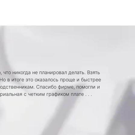
Светлан
Парикмахе
 что никогда не планировал делать. Взять
Поступлени
Но в итоге это оказалось проще и быстрее
дачного уч
родственникам. Спасибо фирме, помогли и
гривне, бе
риальная с четким графиком плате . . .
все в грив
.
Подробнее