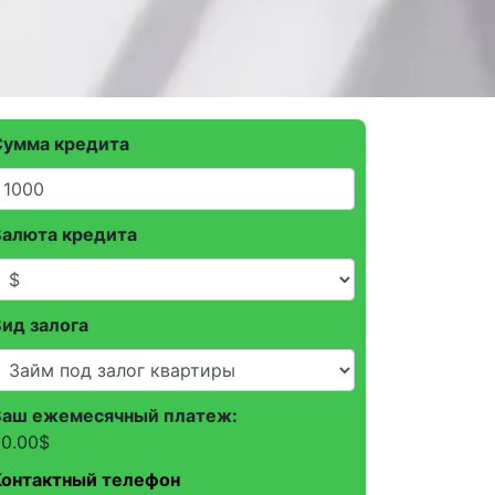
Сумма кредита
Валюта кредита
ид залога
Ваш ежемесячный платеж:
0.00
$
Контактный телефон