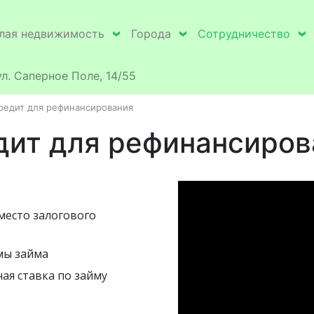
лая недвижимость
Города
Сотрудничество
ул. Саперное Поле, 14/55
редит для рефинансирования
дит для рефинансиров
место залогового
мы займа
ая ставка по займу