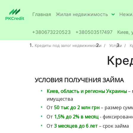
Главная
Жилая недвижимость
Нежи
+380673220523
+380503517497
Киев, 
Кредиты под залог недвижимости
Услуги
К
Кре
УСЛОВИЯ ПОЛУЧЕНИЯ ЗАЙМА
Киев, область и регионы Украины
– 
имущества
От
50 тыс до 2 млн грн
– размер сум
От
1,5% до 2% в месяц
- фиксированн
От
3 месяцев до 6 лет
– срок займа