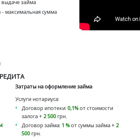
 выдаче займа
 - максимальная сумма
ы
КРЕДИТА
Затраты на оформление займа
Услуги нотариуса:
Договор ипотеки:
0,1%
от стоимости
залога +
2 500
грн.
ы
;
Договор займа:
1 %
от суммы займа +
2
500
грн.