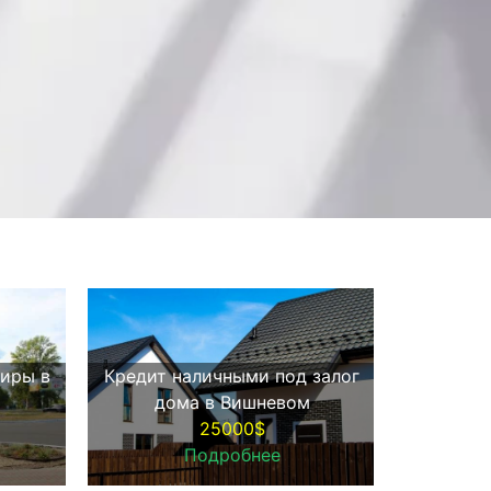
тиры в
Кредит наличными под залог
Срочны
дома в Вишневом
ква
25000$
Подробнее