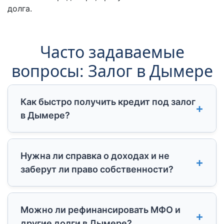
долга.
Часто задаваемые
вопросы: Залог в Дымере
Как быстро получить кредит под залог
в Дымере?
В PKCredit жители Дымера получают
Нужна ли справка о доходах и не
решение по заявке за 15 минут. Выдача
заберут ли право собственности?
наличных под залог недвижимости в Дымере
происходит в течение 2-4 часов после
оценки, что позволяет получить деньги в
Мы оформляем кредит под залог
Можно ли рефинансировать МФО и
день обращения.
недвижимости в Дымере без справок о
другие долги в Дымере?