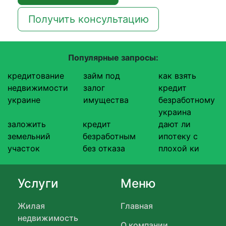
Получить консультацию
Популярные запросы:
кредитование
займ под
как взять
недвижимости
залог
кредит
украине
имущества
безработному
украина
заложить
кредит
дают ли
земельний
безработным
ипотеку с
участок
без отказа
плохой ки
Услуги
Меню
Жилая
Главная
недвижимость
О компании