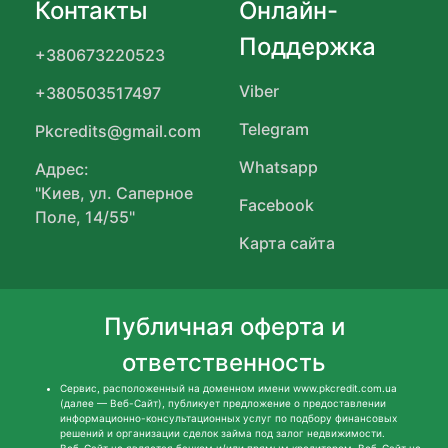
Контакты
Онлайн-
Поддержка
+380673220523
Viber
+380503517497
Telegram
Pkcredits@gmail.com
Whatsapp
Адрес:
"Киев, ул. Саперное
Facebook
Поле, 14/55"
Карта сайта
Публичная оферта и
ответственность
Сервис, расположенный на доменном имени www.pkcredit.com.ua
(далее — Веб-Сайт), публикует предложение о предоставлении
информационно-консультационных услуг по подбору финансовых
решений и организации сделок займа под залог недвижимости.
Веб-Сайт не является банком и/или прямым кредитором. Веб-Сайт не