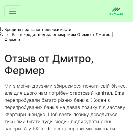
Кредиты под залог недвижимости
Взять кредит под залог квартиры Отзыв от Дмитро |
Фермер
Отзыв от Дмитро,
Фермер
Ми з моїми друзями збираємося почати свій бізнес,
але для цього нам потрібен стартовий капітал. Вже
перепробували багато різних банків. Жоден з
перепробуваних банків не давав позику під заставу
квартири швидко. Щоб взяти позику доводиться
тижнями бігати туди сюди і підписувати різні
папери. А у PKCredit всі ці справи ми виконали