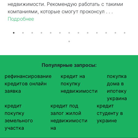
недвижимости. Рекомендую работать с такими
компаниями, которые смогут проконсул . . .
Подробнее
Популярные запросы:
рефинансирование
кредит на
покупка
кредитов онлайн
покупку
дома в
заявка
недвижимости
ипотеку
украина
кредит
кредит под
кредит
покупку
залог жилой
студенту в
земельного
недвижимости
украине
участка
на