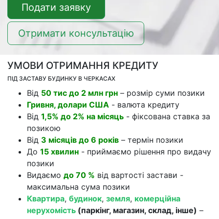
Подати заявку
Отримати консультацію
УМОВИ ОТРИМАННЯ КРЕДИТУ
ПІД ЗАСТАВУ БУДИНКУ В ЧЕРКАСАХ
Від
50 тис до 2 млн грн
– розмір суми позики
Гривня, долари США
- валюта кредиту
Від
1,5% до 2% на місяць
- фіксована ставка за
позикою
Від
3 місяців до 6 років
– термін позики
До
15 хвилин
- приймаємо рішення про видачу
позики
Видаємо
до 70 %
від вартості застави -
максимальна сума позики
Квартира
,
будинок
,
земля
,
комерційна
нерухомість
(паркінг, магазин, склад, інше)
–