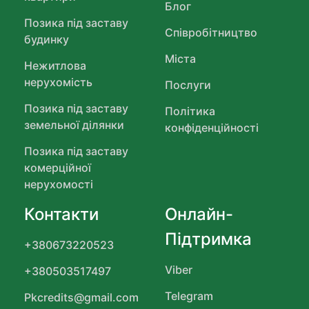
Блог
Позика під заставу
Співробітництво
будинку
Міста
Нежитлова
нерухомість
Послуги
Позика під заставу
Політика
земельної ділянки
конфіденційності
Позика під заставу
комерційної
нерухомості
Контакти
Онлайн-
Підтримка
+380673220523
Viber
+380503517497
Telegram
Pkcredits@gmail.com