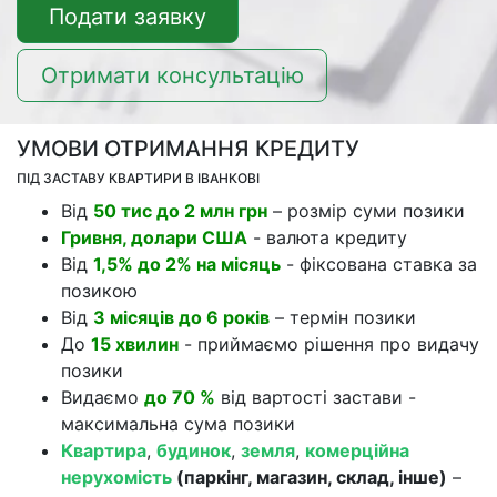
Подати заявку
Отримати консультацію
УМОВИ ОТРИМАННЯ КРЕДИТУ
ПІД ЗАСТАВУ КВАРТИРИ В ІВАНКОВІ
Від
50 тис до 2 млн грн
– розмір суми позики
Гривня, долари США
- валюта кредиту
Від
1,5% до 2% на місяць
- фіксована ставка за
позикою
Від
3 місяців до 6 років
– термін позики
До
15 хвилин
- приймаємо рішення про видачу
позики
Видаємо
до 70 %
від вартості застави -
максимальна сума позики
Квартира
,
будинок
,
земля
,
комерційна
нерухомість
(паркінг, магазин, склад, інше)
–