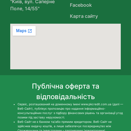
"Київ, вул. Саперне
Facebook
Поле, 14/55"
Карта сайту
Публічна оферта та
відповідальність
Сервіс, розташований на доменному імені www.pkcredit.com.ua (далі —
Веб-Сайт), публікує пропозицію про надання інформаційно-
консультаційних послуг з підбору фінансових рішень та організації угод
позики під заставу нерухомості.
Веб-Сайт не є банком та/або прямим кредитором. Веб-Сайт не
здійснює видачу коштів, а лише забезпечує посередництво між
Споживачами та інвесторами – партнерами (кредиторами).