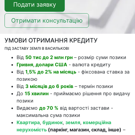
Подати заявку
Отримати консультацію
УМОВИ ОТРИМАННЯ КРЕДИТУ
ПІД ЗАСТАВУ ЗЕМЛІ В ВАСИЛЬКОВІ
Від
50 тис до 2 млн грн
– розмір суми позики
Гривня, долари США
- валюта кредиту
Від
1,5% до 2% на місяць
- фіксована ставка за
позикою
Від
3 місяців до 6 років
– термін позики
До
15 хвилин
- приймаємо рішення про видачу
позики
Видаємо
до 70 %
від вартості застави -
максимальна сума позики
Квартира
,
будинок
,
земля
,
комерційна
нерухомість
(паркінг, магазин, склад, інше)
–