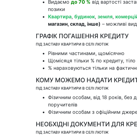
Видаємо
до 70 %
від вартості заст
позики
Квартира
,
будинок
,
земля
,
комерці
магазин, склад, інше)
– можливі вид
ГРАФІК ПОГАШЕННЯ КРЕДИТУ
ПІД ЗАСТАВУ КВАРТИРИ В СЕЛІ ЛЮТІЖ
Рівними частинами, щомісячно
Щомісяця тільки % по кредиту, тіло 
% нараховуються тільки на фактичн
КОМУ МОЖЕМО НАДАТИ КРЕДИ
ПІД ЗАСТАВУ КВАРТИРИ В СЕЛІ ЛЮТІЖ
Фізичним особам, від 18 років, без 
поручителів
Фізичним особам з офіційним джер
НЕОБХІДНІ ДОКУМЕНТИ ДЛЯ КР
ПІД ЗАСТАВУ КВАРТИРИ В СЕЛІ ЛЮТІЖ