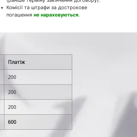
(раніше терміну закінчення договору).
Комісії та штрафи за дострокове
погашення
не нараховуються
.
Платіж
200
200
200
600