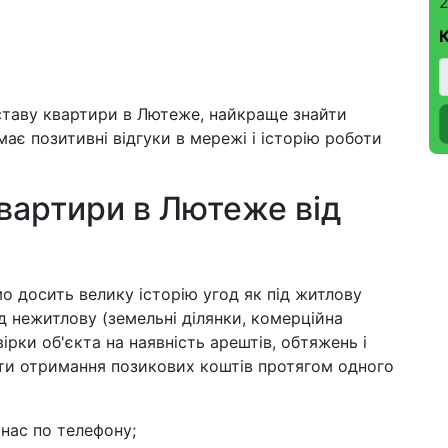
2
ставу квартири в Лютеже, найкраще знайти
має позитивні відгуки в мережі і історію роботи
квартири в Лютеже від
о досить велику історію угод як під житлову
ід нежитлову (земельні ділянки, комерційна
ірки об'єкта на наявність арештів, обтяжень і
ти отримання позикових коштів протягом одного
 нас по телефону;