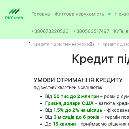
Головна
Житлова нерухомість
Нежит
+380673220523
+380503517497
Київ, 
Кредити під заставу нерухомості
Кредит під за
Кредит пі
УМОВИ ОТРИМАННЯ КРЕДИТУ
ПІД ЗАСТАВУ КВАРТИРИ В СЕЛІ ЛЮТІЖ
Від
50 тис до 2 млн грн
– розмір су
Гривня, долари США
- валюта кред
Від
1,5% до 2% на місяць
- фіксован
Від
3 місяців до 6 років
– термін по
До
15 хвилин
- приймаємо рішення 