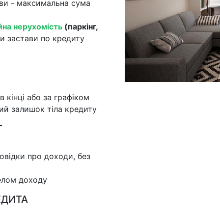
ави - максимальна сума
йна нерухомість
(паркінг,
и застави по кредиту
в кінці або за графіком
ий залишок тіла кредиту
Т
довідки про доходи, без
елом доходу
ЕДИТА