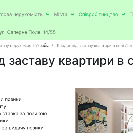
лова нерухомість
Міста
Співробітництво
П
вул. Саперне Поле, 14/55
ставу нерухомості Україна
Кредит під заставу квартири в селі Лют
д заставу квартири в 
ми позики
иту
а ставка за позикою
зики
про видачу позики