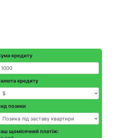
Сума кредиту
Валюта кредиту
Вид позики
Ваш щомісячний платіж: