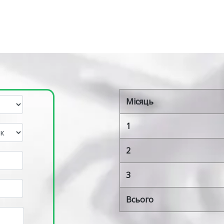
Місяць
1
2
3
Всього