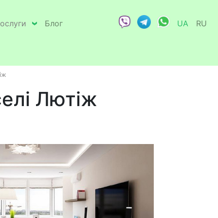
ослуги
Блог
UA
RU
іж
селі Лютіж