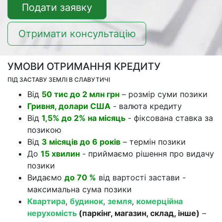
Подати заявку
Отримати консультацію
УМОВИ ОТРИМАННЯ КРЕДИТУ
ПІД ЗАСТАВУ ЗЕМЛІ В СЛАВУТИЧІ
Від
50 тис до 2 млн грн
– розмір суми позики
Гривня, долари США
- валюта кредиту
Від
1,5% до 2% на місяць
- фіксована ставка за
позикою
Від
3 місяців до 6 років
– термін позики
До
15 хвилин
- приймаємо рішення про видачу
позики
Видаємо
до 70 %
від вартості застави -
максимальна сума позики
Квартира
,
будинок
,
земля
,
комерційна
нерухомість
(паркінг, магазин, склад, інше)
–