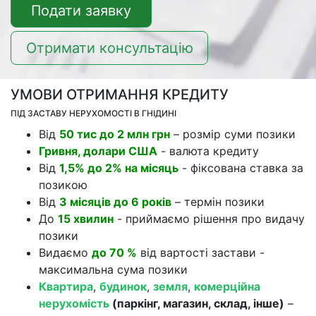
Подати заявку
Отримати консультацію
УМОВИ ОТРИМАННЯ КРЕДИТУ
ПІД ЗАСТАВУ НЕРУХОМОСТІ В ГНІДИНІ
Від
50 тис до 2 млн грн
– розмір суми позики
Гривня, долари США
- валюта кредиту
Від
1,5% до 2% на місяць
- фіксована ставка за
позикою
Від
3 місяців до 6 років
– термін позики
До
15 хвилин
- приймаємо рішення про видачу
позики
Видаємо
до 70 %
від вартості застави -
максимальна сума позики
Квартира
,
будинок
,
земля
,
комерційна
нерухомість
(паркінг, магазин, склад, інше)
–