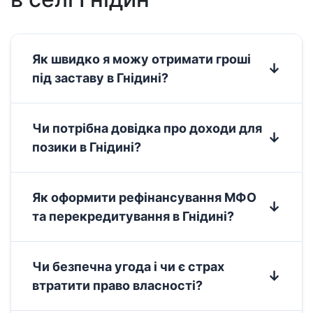
Як швидко я можу отримати гроші
під заставу в Гнідині?
У селі Гнідин отримати кредит під заставу
Чи потрібна довідка про доходи для
нерухомості можна всього за 2 години
позики в Гнідині?
готівкою. Ми забезпечуємо максимальну
швидкість: від заявки до видачі коштів у
Ні, ми видаємо кредит без довідок про
Як оформити рефінансування МФО
нотаріуса в день звернення, що критично
доходи в Гнідині. Ваша власність у селі
та перекредитування в Гнідині?
важливо для жителів Гнідина, яким гроші
Гнідин (приватний будинок або котедж) є
потрібні терміново.
достатньою гарантією. Ми не вимагаємо
Рефінансування МФО під заставу в Гнідині
Чи безпечна угода і чи є страх
офіційного працевлаштування для
дозволяє закрити всі мікропозики одним
втратити право власності?
схвалення швидкої позики.
кредитом під низький відсоток.