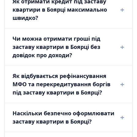
Як отримати кредит під заставу
квартири в Боярці максимально
швидко?
В Боярці отримати позику під заставу
Чи можна отримати гроші під
квартири через PKCredit можна за 2 години.
заставу квартири в Боярці без
Ми працюємо з приватними інвесторами, що
довідок про доходи?
дозволяє швидко перевірити документи та
оформити угоду у нотаріуса безпосередньо у
Так, це основний біль клієнтів, який ми
Боярці, закриваючи потребу в термінових
Як відбувається рефінансування
закриваємо. Для отримання приватної позики
грошах.
МФО та перекредитування боргів
під заставу квартири в Боярці довідка про
під заставу квартири в Боярці?
доходи не потрібна. Головне — ліквідність
вашої нерухомості в Боярці.
Ми проводимо рефінансування мікропозик у
Наскільки безпечно оформлювати
Боярці, використовуючи вашу квартиру як
заставу квартири в Боярці?
заставу. Приватний інвестор закриває ваші
борги МФО, і ви отримуєте один кредит під
Безпека в Боярці гарантована нотаріальним