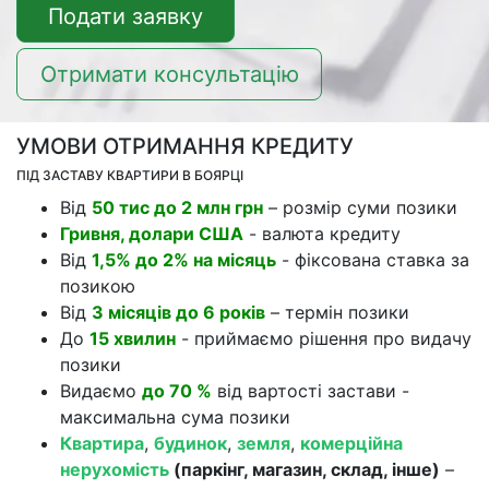
Подати заявку
Отримати консультацію
УМОВИ ОТРИМАННЯ КРЕДИТУ
ПІД ЗАСТАВУ КВАРТИРИ В БОЯРЦІ
Від
50 тис до 2 млн грн
– розмір суми позики
Гривня, долари США
- валюта кредиту
Від
1,5% до 2% на місяць
- фіксована ставка за
позикою
Від
3 місяців до 6 років
– термін позики
До
15 хвилин
- приймаємо рішення про видачу
позики
Видаємо
до 70 %
від вартості застави -
максимальна сума позики
Квартира
,
будинок
,
земля
,
комерційна
нерухомість
(паркінг, магазин, склад, інше)
–