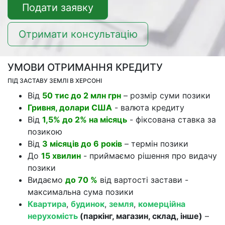
Подати заявку
Отримати консультацію
УМОВИ ОТРИМАННЯ КРЕДИТУ
ПІД ЗАСТАВУ ЗЕМЛІ В ХЕРСОНІ
Від
50 тис до 2 млн грн
– розмір суми позики
Гривня, долари США
- валюта кредиту
Від
1,5% до 2% на місяць
- фіксована ставка за
позикою
Від
3 місяців до 6 років
– термін позики
До
15 хвилин
- приймаємо рішення про видачу
позики
Видаємо
до 70 %
від вартості застави -
максимальна сума позики
Квартира
,
будинок
,
земля
,
комерційна
нерухомість
(паркінг, магазин, склад, інше)
–