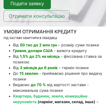
Подати заявку
Отримати консультацію
УМОВИ ОТРИМАННЯ КРЕДИТУ
ПІД ЗАСТАВУ КВАРТИРИ В ЛЕБЕДІВЦІ
Від
50 тис до 2 млн грн
– розмір суми позики
Гривня, долари США
- валюта кредиту
Від
1,5% до 2% на місяць
- фіксована ставка за
позикою
Від
3 місяців до 6 років
– термін позики
До
15 хвилин
- приймаємо рішення про видачу
позики
Видаємо
до 70 %
від вартості застави -
максимальна сума позики
Квартира
,
будинок
,
земля
,
комерційна
нерухомість
(паркінг, магазин, склад, інше)
–