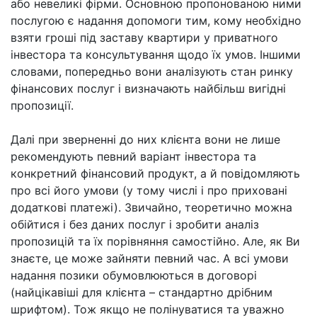
брокери. Другий – взяти позику під заставу
квартири у Лебедівці у фізичної особи. Ось деякі
подробиці про це.
Кредитний брокер у
Лебедівці
Найчастіше у ролі виступають або приватні особи,
або невеликі фірми. Основною пропонованою ними
послугою є надання допомоги тим, кому необхідно
взяти гроші під заставу квартири у приватного
інвестора та консультування щодо їх умов. Іншими
словами, попередньо вони аналізують стан ринку
фінансових послуг і визначають найбільш вигідні
пропозиції.
Далі при зверненні до них клієнта вони не лише
рекомендують певний варіант інвестора та