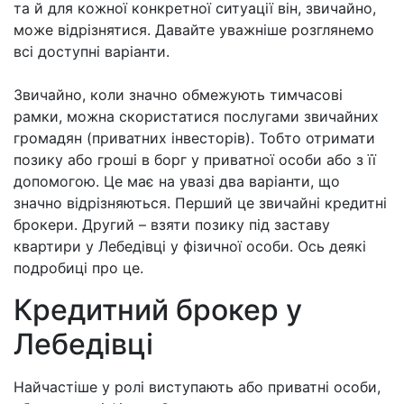
неповернення позик змусили банки стати
обережнішими, тепер отримати грошовий кредит
під заставу квартири в Лебедівці набагато
складніше, та й розміри їх стали значно меншими.
Крім цього відповідно і час отримання грошей
збільшився (вірніше зріс час на ухвалення рішення
про їх видачу). Як же вийти із цієї ситуації
простому громадянину. Шляхів, є кілька і який з
них надійніший чи вірніший вирішувати тільки Вам,
та й для кожної конкретної ситуації він, звичайно,
може відрізнятися. Давайте уважніше розглянемо
всі доступні варіанти.
Звичайно, коли значно обмежують тимчасові
рамки, можна скористатися послугами звичайних
громадян (приватних інвесторів). Тобто отримати
позику або гроші в борг у приватної особи або з її
допомогою. Це має на увазі два варіанти, що
значно відрізняються. Перший це звичайні кредитні