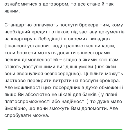
конкретний фінансовий продукт, а й повідомляють
про всі його умови (у тому числі і про приховані
додаткові платежі). Звичайно, теоретично можна
обійтися і без даних послуг і зробити аналіз
пропозицій та їх порівняння самостійно. Але, як Ви
знаєте, це може зайняти певний час. А всі умови
надання позики обумовлюються в договорі
(найцікавіші для клієнта – стандартно дрібним
шрифтом). Тож якщо не полінуватися та уважно
ознайомитися з договором, то все стане й так
явним.
Стандартно оплачують послуги брокера тим, кому
необхідний кредит готівкою під заставу документів
на квартиру в Лебедівці і в окремих випадках
фінансові установи. Іноді трапляються випадки,
коли брокери можуть досягти з інвесторами
певних домовленостей – згідно з якими клієнтам
стають доступнішими вигідніші умови (ніж якби