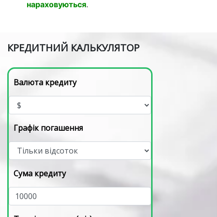
Загальні витрати за 12 місяців без урахування
суми позики становлять:
24 100
грн.
Загальні витрати з урахуванням суми позики
та процентів:
124 100
грн.
Сума витрат буде
меншою
при достроковому
погашенні позики (раніше терміну закінчення
договору).
Комісії та штрафи за дострокове погашення
не
нараховуються
.
КРЕДИТНИЙ КАЛЬКУЛЯТОР
Валюта кредиту