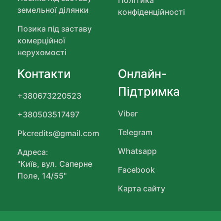
Позика під заставу
Про компанію
квартири
Блог
Позика під заставу
Співробітництво
будинку
Міста
Нежитлова
нерухомість
Послуги
Позика під заставу
Політика
земельної ділянки
конфіденційності
Позика під заставу
комерційної
нерухомості
Контакти
Онлайн-
Підтримка
+380673220523
Viber