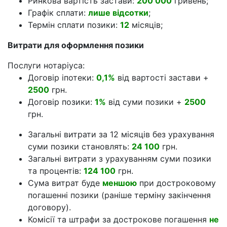
Будинок
Земля
ПРИКЛАД РОЗРАХУНКУ ВАРТОСТІ
КРЕДИТУ
Сума позики:
100 000
гривень;
Відсоток позики:
18%
річних;
Ринкова вартість застави:
200 000
гривень;
Графік сплати:
лише відсотки
;
Термін сплати позики:
12
місяців;
Витрати для оформлення позики
Послуги нотаріуса:
Договір іпотеки:
0,1%
від вартості застави +
2500
грн.
Договір позики:
1%
від суми позики +
2500
грн.