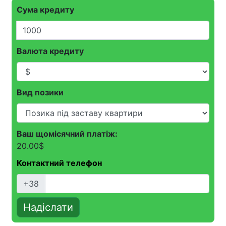
вони звернулися безпосередньо). Ці пільги можуть
частково перекрити витрати на послуги брокера.
Але можливості цих посередників дуже обмежені і
якщо Ви абсолютно не цікаві для банків ( у плані
платоспроможності або надійності ) то дуже мало
ймовірно, що вони зможуть Вам допомогти. Але
спробувати можна.
Сума кредиту
Валюта кредиту
Вид позики