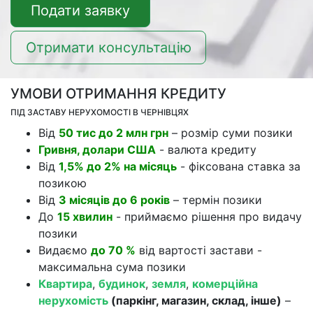
Подати заявку
Отримати консультацію
УМОВИ ОТРИМАННЯ КРЕДИТУ
ПІД ЗАСТАВУ НЕРУХОМОСТІ В ЧЕРНІВЦЯХ
Від
50 тис до 2 млн грн
– розмір суми позики
Гривня, долари США
- валюта кредиту
Від
1,5% до 2% на місяць
- фіксована ставка за
позикою
Від
3 місяців до 6 років
– термін позики
До
15 хвилин
- приймаємо рішення про видачу
позики
Видаємо
до 70 %
від вартості застави -
максимальна сума позики
Квартира
,
будинок
,
земля
,
комерційна
нерухомість
(паркінг, магазин, склад, інше)
–