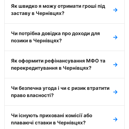
Як швидко я можу отримати гроші під
заставу в Чернівцях?
У місті Чернівці отримати кредит під заставу
Чи потрібна довідка про доходи для
нерухомості можна всього за 2 години. Ми
позики в Чернівцях?
забезпечуємо максимальну швидкість
розгляду заявки, щоб жителі Чернівців могли
Ні, ми видаємо кредит без довідок про
отримати готівку в день звернення без
Як оформити рефінансування МФО та
доходи в Чернівцях. Ваша ліквідна
тривалого очікування.
перекредитування в Чернівцях?
нерухомість (квартира на Гравітоні або
будинок у Коровії) є достатньою гарантією.
Рефінансування МФО під заставу в Чернівцях
Ми не вимагаємо офіційного підтвердження
Чи безпечна угода і чи є ризик втратити
дозволяє закрити всі мікропозики одним
працевлаштування для жителів Чернівців.
право власності?
кредитом під низький відсоток.
Перекредитування інших боргів у Чернівцях
Угода в Чернівцях оформлюється нотаріально
через PKCredit допомагає суттєво зменшити
Чи існують приховані комісії або
згідно із законодавством України. Страх
навантаження та зупинити нарахування
плаваючі ставки в Чернівцях?
втратити право власності марний: ви