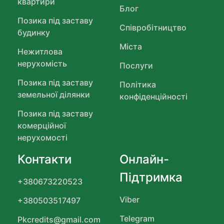
квартири
Блог
Позика під заставу
Співробітництво
будинку
Міста
Нежитлова
нерухомість
Послуги
Позика під заставу
Політика
земельної ділянки
конфіденційності
Позика під заставу
комерційної
нерухомості
Контакти
Онлайн-
Підтримка
+380673220523
Viber
+380503517497
Telegram
Pkcredits@gmail.com