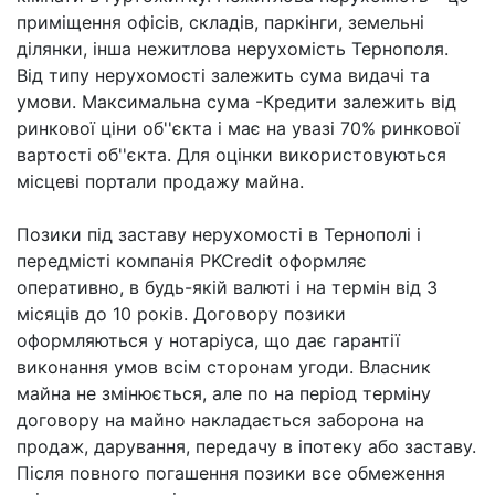
приміщення офісів, складів, паркінги, земельні
ділянки, інша нежитлова нерухомість Тернополя.
Від типу нерухомості залежить сума видачі та
умови. Максимальна сума -Кредити залежить від
ринкової ціни об''єкта і має на увазі 70% ринкової
вартості об''єкта. Для оцінки використовуються
місцеві портали продажу майна.
Позики під заставу нерухомості в Тернополі і
передмісті компанія PKCredit оформляє
оперативно, в будь-якій валюті і на термін від 3
місяців до 10 років. Договору позики
оформляються у нотаріуса, що дає гарантії
виконання умов всім сторонам угоди. Власник
майна не змінюється, але по на період терміну
договору на майно накладається заборона на
продаж, дарування, передачу в іпотеку або заставу.
Після повного погашення позики все обмеження