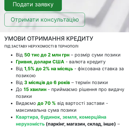
Подати заявку
Отримати консультацію
УМОВИ ОТРИМАННЯ КРЕДИТУ
ПІД ЗАСТАВУ НЕРУХОМОСТІ В ТЕРНОПОЛІ
Від
50 тис до 2 млн грн
– розмір суми позики
Гривня, долари США
- валюта кредиту
Від
1,5% до 2% на місяць
- фіксована ставка за
позикою
Від
3 місяців до 6 років
– термін позики
До
15 хвилин
- приймаємо рішення про видачу
позики
Видаємо
до 70 %
від вартості застави -
максимальна сума позики
Квартира
,
будинок
,
земля
,
комерційна
нерухомість
(паркінг, магазин, склад, інше)
–