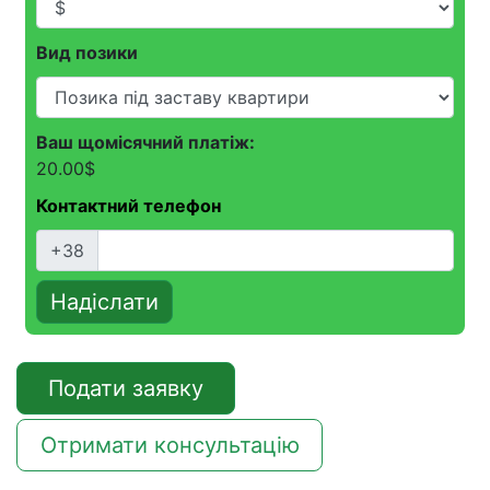
Вид позики
Ваш щомісячний платіж:
20.00
$
Контактний телефон
+38
Надіслати
Подати заявку
Отримати консультацію