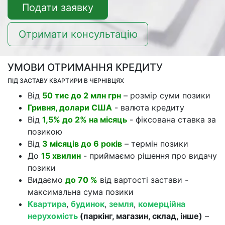
Подати заявку
Отримати консультацію
УМОВИ ОТРИМАННЯ КРЕДИТУ
ПІД ЗАСТАВУ КВАРТИРИ В ЧЕРНІВЦЯХ
Від
50 тис до 2 млн грн
– розмір суми позики
Гривня, долари США
- валюта кредиту
Від
1,5% до 2% на місяць
- фіксована ставка за
позикою
Від
3 місяців до 6 років
– термін позики
До
15 хвилин
- приймаємо рішення про видачу
позики
Видаємо
до 70 %
від вартості застави -
максимальна сума позики
Квартира
,
будинок
,
земля
,
комерційна
нерухомість
(паркінг, магазин, склад, інше)
–