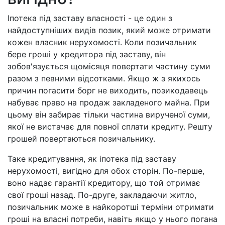
Іпотека під заставу власності - це один з
найдоступніших видів позик, який може отримати
кожен власник нерухомості. Коли позичальник
бере гроші у кредитора під заставу, він
зобов'язується щомісяця повертати частину суми
разом з певними відсотками. Якщо ж з якихось
причин погасити борг не виходить, позикодавець
набуває право на продаж закладеного майна. При
цьому він забирає тільки частина вирученої суми,
якої не вистачає для повної сплати кредиту. Решту
грошей повертаються позичальнику.
Таке кредитування, як іпотека під заставу
нерухомості, вигідно для обох сторін. По-перше,
воно надає гарантії кредитору, що той отримає
свої гроші назад. По-друге, закладаючи житло,
позичальник може в найкоротші терміни отримати
гроші на власні потреби, навіть якщо у нього погана