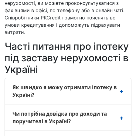
нерухомості, ви можете проконсультуватися з
фахівцями в офісі, по телефону або в онлайн чаті.
Співробітники PKCredit грамотно пояснять всі
умови кредитування і допоможуть підрахувати
витрати.
Часті питання про іпотеку
під заставу нерухомості в
Україні
Як швидко я можу отримати іпотеку в
Україні?
В Україні через PKCredit отримати іпотеку під
Чи потрібна довідка про доходи та
заставу нерухомості можна всього за один
поручителі в Україні?
день. Приватний інвестор забезпечує
швидкість прийняття рішення без зайвої
Ні, іпотека під заставу нерухомості в Україні